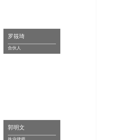
罗筱琦
合伙人
郭明文
执业律师