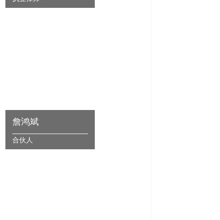
詹鸿斌
合伙人