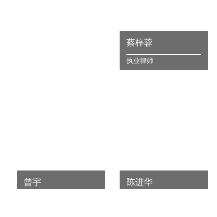
蔡梓蓉
执业律师
曾宇
陈进华
执业律师
执业律师