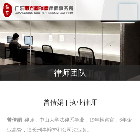
律师团队
曾倩娟 | 执业律师
曾倩娟
律师，中山大学法律系毕业，
19
年检察官，
6
年企
业高管，擅长刑事辩护和公司法业务。