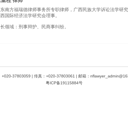
张重桂 律师
广东南方福瑞德律师事务所专职律师，广西民族大学诉讼法学研
广西国际经济法学研究会理事。
专长领域：刑事辩护、民商事纠纷。
020-37803059 | 传真：+020-37803061 | 邮箱：nflawyer_admin@16
粤ICP备19115884号